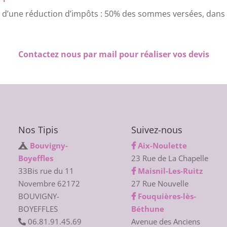
 d’une réduction d’impôts : 50% des sommes versées, dans l
Contactez nous par mail pour réaliser vos devis
Nos Tipis
Suivez-nous
Bouvigny-
Aix-Noulette
Boyeffles
23 Rue de La Chapelle
33Bis rue du 11
Maisnil-Les-Ruitz
Novembre 62172
27 Rue Nouvelle
BOUVIGNY-
Fouquières-lès-
BOYEFFLES
Béthune
06.81.91.45.69
Avenue des Anciens