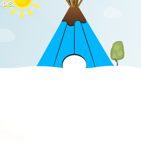
ipis.